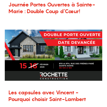
Journée Portes Ouvertes à Sainte-
Marie : Double Coup d'Cœur!
11 février 2025
Nouvelles
,
Terrains à vendre
Les capsules avec Vincent -
Pourquoi choisir Saint-Lambert
19 novembre 2024