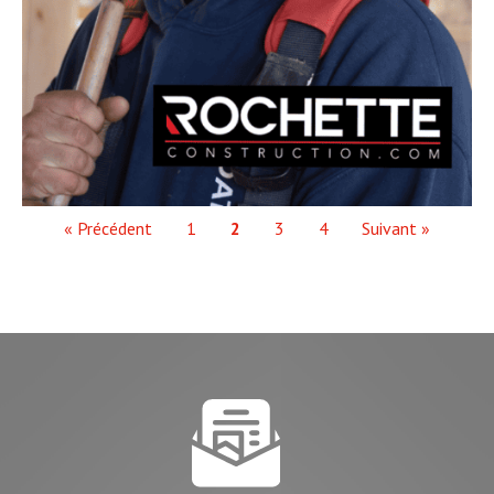
« Précédent
1
2
3
4
Suivant »