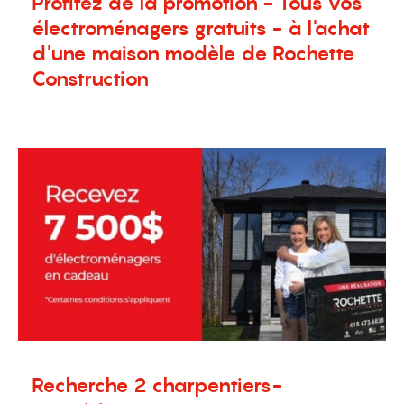
Profitez de la promotion - Tous vos
électroménagers gratuits - à l'achat
d'une maison modèle de Rochette
Construction
15 septembre 2023
Nouvelles
,
Terrains à vendre
Recherche 2 charpentiers-