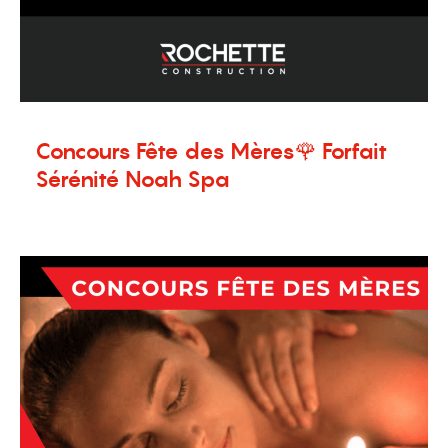
Concours Fête des Mères🌹 Forfait
Sérénité Noah Spa
7 mai 2024
Nouvelles
,
Promotion