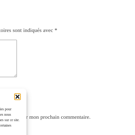
oires sont indiqués avec
*
kies pour
ies nous
avigateur pour mon prochain commentaire.
s sur ce site.
certaines