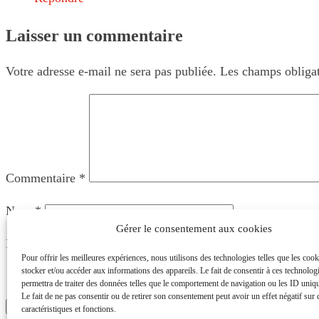
Laisser un commentaire
Votre adresse e-mail ne sera pas publiée.
Les champs obligat
Commentaire
*
Nom
*
Gérer le consentement aux cookies
E-mail
*
Pour offrir les meilleures expériences, nous utilisons des technologies telles que les coo
stocker et/ou accéder aux informations des appareils. Le fait de consentir à ces technolog
Enregistrer mon nom, mon e-mail et mon site dans le n
permettra de traiter des données telles que le comportement de navigation ou les ID unique
Le fait de ne pas consentir ou de retirer son consentement peut avoir un effet négatif sur 
caractéristiques et fonctions.