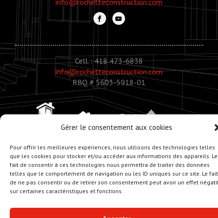
info@rochetteconstruction.com
Cell. : 418 473-6838
info@rochetteconstruction.com
RBQ # 5603-5918-01
Gérer le consentement aux cookies
Pour offrir les meilleures expériences, nous utilisons des technologies telles
que les cookies pour stocker et/ou accéder aux informations des appareils. Le
fait de consentir à ces technologies nous permettra de traiter des données
telles que le comportement de navigation ou les ID uniques sur ce site. Le fait
de ne pas consentir ou de retirer son consentement peut avoir un effet négati
© Copyright 2020 - Rochette Construction
sur certaines caractéristiques et fonctions.
Réalisation :
Zonart - Créateur d’univers