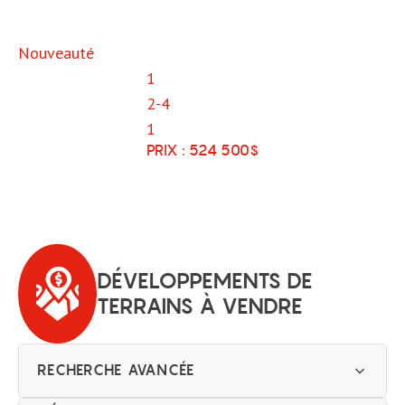
Nouveauté
1
49, RUE DES CORNALINES,
2-4
1
SAINT-HENRI-DE-LÉVIS
PRIX :
524 500
$
524 500
Magnifique maison neuve de style
contemporain située dans un nouveau
développement résidentiel.
DÉVELOPPEMENTS DE
TERRAINS À VENDRE
RECHERCHE AVANCÉE