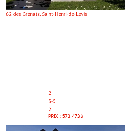
62 des Grenats, Saint-Henri-de-Levis
2
62 DES GRENATS, SAINT-
3-5
HENRI-DE-LEVIS
2
PRIX :
573 473
$
573 473
Prestigieux cottage contemporain avec