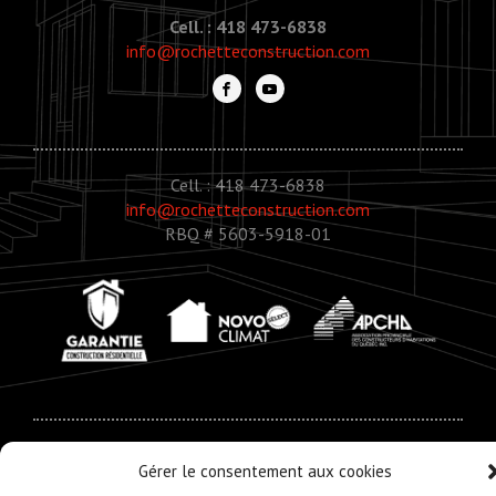
Cell. : 418 473-6838
info@rochetteconstruction.com
Cell. : 418 473-6838
info@rochetteconstruction.com
RBQ # 5603-5918-01
© Copyright 2020 - Rochette Construction
Gérer le consentement aux cookies
Réalisation :
Zonart - Créateur d’univers