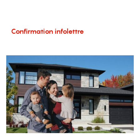
menu
Confirmation infolettre
1 mai 2020