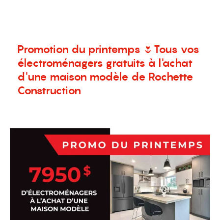
menu
Promotion du printemps 🌷Tous vos
électroménagers gratuits à l'achat
d'une maison modèle de Rochette
Construction
22 avril 2024
Promotion
,
Terrains à vendre