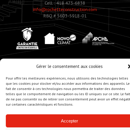
Cell. : 418 473-6838
info@rochetteconstruction.com
RBQ # 5603-5918-01
Gérer le consentement aux cookies
© Copyright 2020 - Rochette Construction
Pour offrir les meilleures expériences, nous utilisons des technologies telles
Réalisation :
Zonart - Créateur d’univers
que les cookies pour stocker et/ou accéder aux informations des appareils. Le
fait de consentir à ces technologies nous permettra de traiter des données
telles que le comportement de navigation ou les ID uniques sur ce site. Le fait
de ne pas consentir ou de retirer son consentement peut avoir un effet négati
sur certaines caractéristiques et fonctions.
Accepter