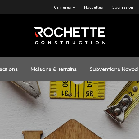
Carrières
Nouvelles
Soumission
isations
Maisons & terrains
Subventions Novocl