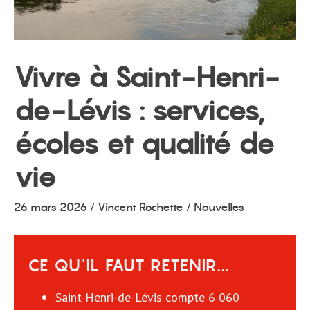
menu
Vivre à Saint-Henri-
de-Lévis : services,
écoles et qualité de
vie
26 mars 2026
/
Vincent Rochette
/ Nouvelles
CE QU'IL FAUT RETENIR...
Saint-Henri-de-Lévis compte 6 060