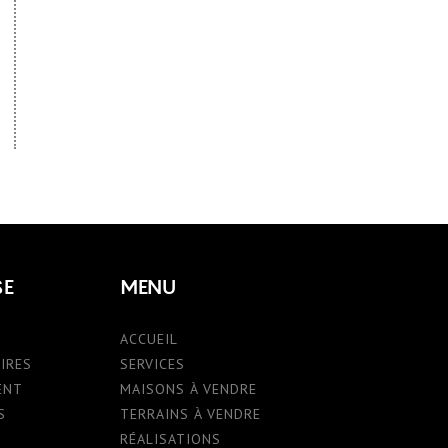
SE
MENU
ACCUEIL
IRES
SERVICES
ENT
MAISONS À VENDRE
S
TERRAINS À VENDRE
RÉALISATIONS