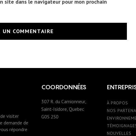
n site dans le navigateur pour mon prochain
COORDONNÉES
ENTREPRI
307 R. du Camionneur,
À PROPOS
Saint-Isidore, Quebec
NOS PARTENA
de visiter
G0S 2S0
ENVIRONNEM
une demande de
TÉMOIGNAGE
 vous répondre
NOUVELLES