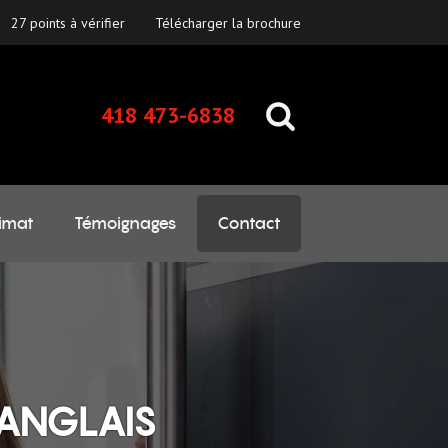
27 points à vérifier
Télécharger la brochure
418 473-6838
imat
Témoignages
Contact
LANGLAIS