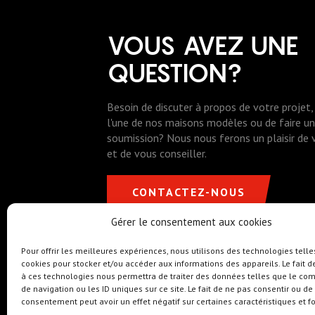
VOUS AVEZ UNE
QUESTION?
Besoin de discuter à propos de votre projet, 
l'une de nos maisons modèles ou de faire 
soumission? Nous nous ferons un plaisir de
et de vous conseiller.
CONTACTEZ-NOUS
Gérer le consentement aux cookies
Pour offrir les meilleures expériences, nous utilisons des technologies telle
cookies pour stocker et/ou accéder aux informations des appareils. Le fait d
Cell. : 418 473-6838
info@rochetteconstru
à ces technologies nous permettra de traiter des données telles que le c
RBQ # 5603-5918-01
de navigation ou les ID uniques sur ce site. Le fait de ne pas consentir ou de 
consentement peut avoir un effet négatif sur certaines caractéristiques et f