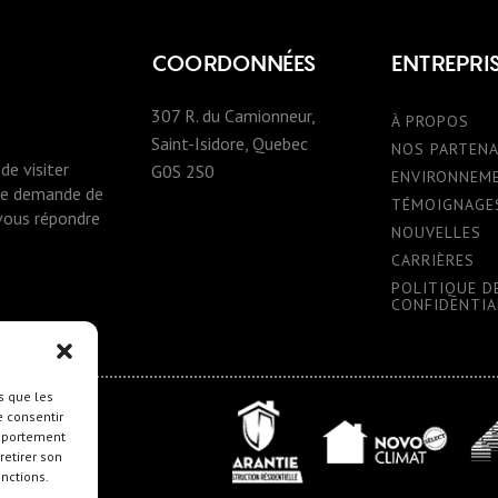
COORDONNÉES
ENTREPRI
307 R. du Camionneur,
À PROPOS
Saint-Isidore, Quebec
NOS PARTENA
de visiter
G0S 2S0
ENVIRONNEM
une demande de
TÉMOIGNAGE
 vous répondre
NOUVELLES
CARRIÈRES
POLITIQUE D
CONFIDENTIA
s que les
e consentir
ction.com
omportement
retirer son
onctions.