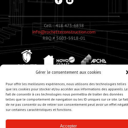
Cell. : 418 473-6838
info@rochetteconstruction.com
RBQ # 5603-5918-01
Gérer le consentement aux cookies
Pour offrir les meilleures expériences, nous utilisons des technologies telles
que les cookies pour stocker et/ou accéder aux informations des appareils. Le
fait de consentir à ces technologies nous permettra de traiter des données
© Copyright 2020 - Rochette Construction
telles que le comportement de navigation ou les ID uniques sur ce site. Le fait
Réalisation :
Zonart - Créateur d’univers
de ne pas consentir ou de retirer son consentement peut avoir un effet négati
sur certaines caractéristiques et fonctions.
Accepter