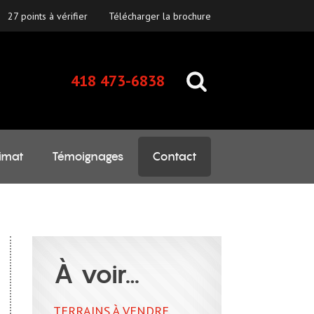
27 points à vérifier
Télécharger la brochure
418 473-6838
imat
Témoignages
Contact
À voir…
TERRAINS À VENDRE