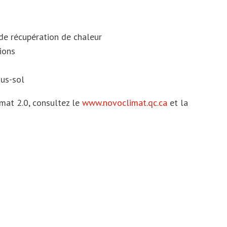
 de récupération de chaleur
ions
ous-sol
mat 2.0, consultez le
www.novoclimat.qc.ca
et la