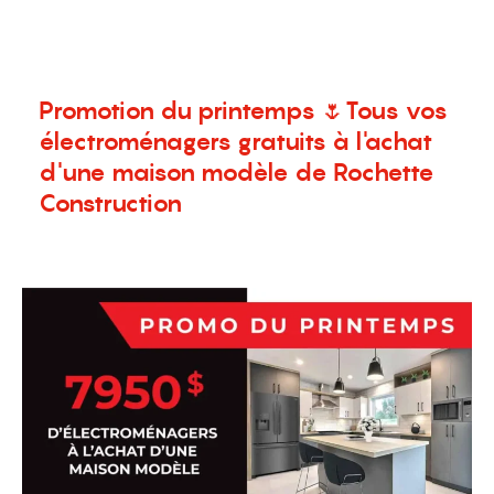
menu
Promotion du printemps 🌷Tous vos
électroménagers gratuits à l'achat
d'une maison modèle de Rochette
Construction
22 avril 2024
Promotion
,
Terrains à vendre