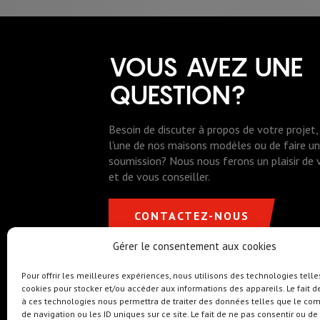
VOUS AVEZ UNE
QUESTION?
Besoin de discuter à propos de votre projet, 
l'une de nos maisons modèles ou de faire 
soumission? Nous nous ferons un plaisir de
et de vous conseiller.
CONTACTEZ-NOUS
Gérer le consentement aux cookies
Pour offrir les meilleures expériences, nous utilisons des technologies telle
cookies pour stocker et/ou accéder aux informations des appareils. Le fait d
Cell. : 418 473-6838
info@rochetteconstru
à ces technologies nous permettra de traiter des données telles que le c
RBQ # 5603-5918-01
de navigation ou les ID uniques sur ce site. Le fait de ne pas consentir ou de 