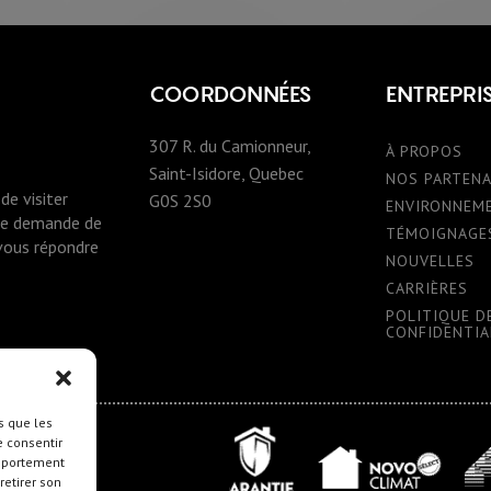
COORDONNÉES
ENTREPRI
307 R. du Camionneur,
À PROPOS
Saint-Isidore, Quebec
NOS PARTENA
de visiter
G0S 2S0
ENVIRONNEM
une demande de
TÉMOIGNAGE
 vous répondre
NOUVELLES
CARRIÈRES
POLITIQUE D
CONFIDENTIA
s que les
e consentir
ction.com
omportement
retirer son