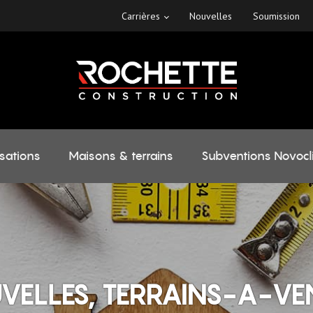
Carrières
Nouvelles
Soumission
isations
Maisons & terrains
Subventions Novocl
VELLES, TERRAINS-A-VE