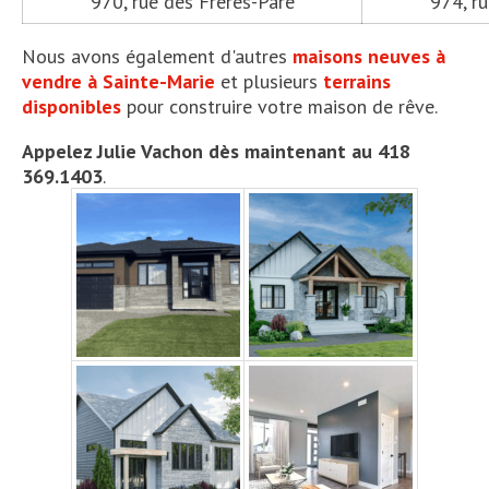
970, rue des Frères-Paré
974, r
Nous avons également d'autres
maisons neuves à
vendre à Sainte-Marie
et plusieurs
terrains
disponibles
pour construire votre maison de rêve.
Appelez Julie Vachon dès maintenant au 418
369.1403
.