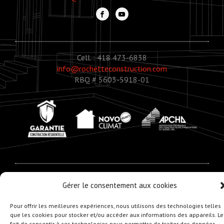
Cell. : 418 473-6838
info@rochetteconstruction.com
RBQ # 5603-5918-01
© Copyright 2020 - Rochette Construction
Gérer le consentement aux cookies
Réalisation :
Zonart - Créateur d’univers
Pour offrir les meilleures expériences, nous utilisons des technologies telles
que les cookies pour stocker et/ou accéder aux informations des appareils. Le
fait de consentir à ces technologies nous permettra de traiter des données