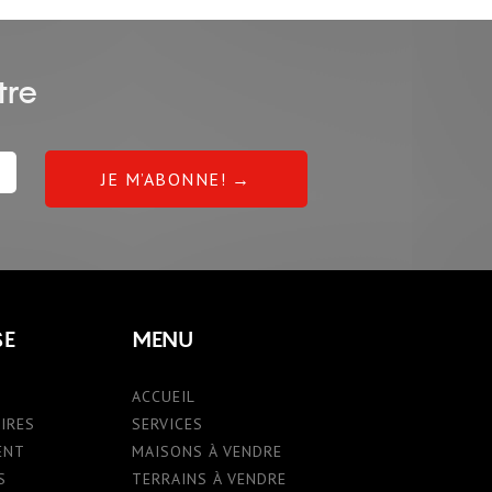
tre
SE
MENU
ACCUEIL
IRES
SERVICES
ENT
MAISONS À VENDRE
S
TERRAINS À VENDRE