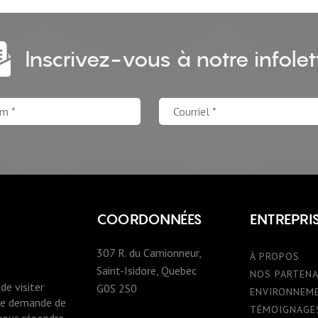
Inscrivez-vous à notre infolet
COORDONNÉES
ENTREPRI
307 R. du Camionneur,
À PROPOS
Saint-Isidore, Quebec
NOS PARTENA
de visiter
G0S 2S0
ENVIRONNEM
une demande de
TÉMOIGNAGE