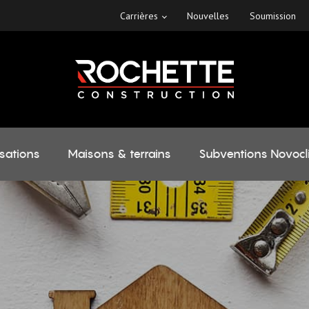
Carrières
Nouvelles
Soumission
isations
Maisons & terrains
Subventions Novocl