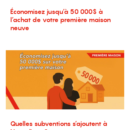
Économisez jusqu’à 50 000$ à
l’achat de votre première maison
neuve
16 juillet 2025
Blogue
,
Nouvelles
,
Terrains à vendre
Quelles subventions s’ajoutent à