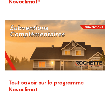
Novoclimat?
23 juin 2025
Blogue
,
Nouvelles
Tout savoir sur le programme
Novoclimat
1 mai 2025
Blogue
,
Nouvelles