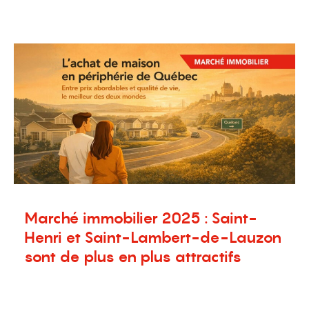
23 février 2026
Blogue
,
Nouvelles
,
Terrains à vendre
Marché immobilier 2025 : Saint-
Henri et Saint-Lambert-de-Lauzon
sont de plus en plus attractifs
23 janvier 2026
Blogue
,
Nouvelles
,
Terrains à vendre