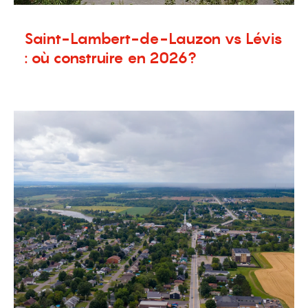
Saint-Lambert-de-Lauzon vs Lévis
: où construire en 2026?
29 juin 2026
Blogue
,
Nouvelles
,
Terrains à vendre