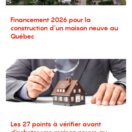
Financement 2026 pour la
construction d'un maison neuve au
Québec
10 juin 2026
Blogue
,
Nouvelles
,
Terrains à vendre
Les 27 points à vérifier avant