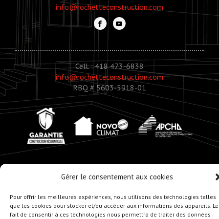
info@rochetteconstruction.com
Cell. : 418 473-6838
info@rochetteconstruction.com
RBQ # 5603-5918-01
Gérer le consentement aux cookies
© Copyright 2020 - Rochette Construction
Pour offrir les meilleures expériences, nous utilisons des technologies telles
Réalisation :
Zonart - Créateur d’univers
que les cookies pour stocker et/ou accéder aux informations des appareils. Le
fait de consentir à ces technologies nous permettra de traiter des données